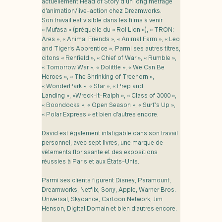
actuellement Head of Story d’un long métrage
d’animation/live-action chez Dreamworks.
Son travail est visible dans les films à venir
« Mufasa » (préquelle du « Roi Lion »), « TRON:
Ares », « Animal Friends », « Animal Farm », « Leo
and Tiger’s Apprentice ». Parmi ses autres titres,
citons « Renfield », « Chief of War », « Rumble »,
« Tomorrow War », « Dolittle », « We Can Be
Heroes », « The Shrinking of Treehorn »,
« WonderPark », « Star », « Prep and
Landing », «Wreck-It-Ralph », « Class of 3000 »,
« Boondocks », « Open Season », « Surf’s Up »,
« Polar Express » et bien d’autres encore.
David est également infatigable dans son travail
personnel, avec sept livres, une marque de
vêtements florissante et des expositions
réussies à Paris et aux États-Unis.
Parmi ses clients figurent Disney, Paramount,
Dreamworks, Netflix, Sony, Apple, Warner Bros.
Universal, Skydance, Cartoon Network, Jim
Henson, Digital Domain et bien d’autres encore.