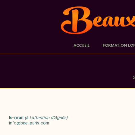
ACCUEIL
FORMATION LO
S
E-mail
(à l’attention d’Agnès)
info@bae-paris.com