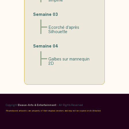
Semaine 03
Ecorché d’après
Silhouette
Semaine 04
Galbes sur mannequin
2D
Copyright
Beaux-Arts & Entertainment
- All Rights Reserved
Reproduced artworks are property of their original creators and may not be copied or distributed