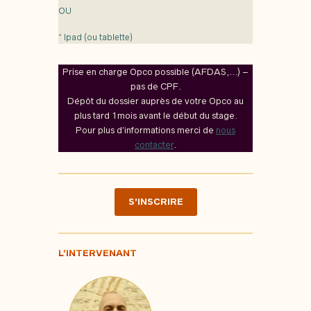
OU
* Ipad (ou tablette)
Prise en charge Opco possible (AFDAS,…) –
pas de CPF.
Dépôt du dossier auprès de votre Opco au
plus tard 1mois avant le début du stage.
Pour plus d’informations merci de
nous
contacter
.
S’INSCRIRE
L’INTERVENANT