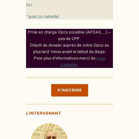
OU
* Ipad (ou tablette)
Prise en charge Opco possible (AFDAS,…) –
pas de CPF.
Dépôt du dossier auprès de votre Opco au
plus tard 1mois avant le début du stage.
Pour plus d’informations merci de
nous
contacter
.
S’INSCRIRE
L’INTERVENANT