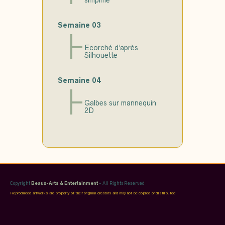
Semaine 03
Ecorché d’après
Silhouette
Semaine 04
Galbes sur mannequin
2D
Copyright
Beaux-Arts & Entertainment
- All Rights Reserved
Reproduced artworks are property of their original creators and may not be copied or distributed