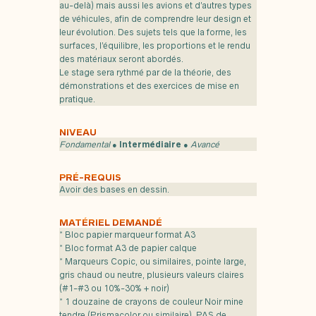
au-delà) mais aussi les avions et d’autres types
de véhicules, afin de comprendre leur design et
leur évolution. Des sujets tels que la forme, les
surfaces, l’équilibre, les proportions et le rendu
des matériaux seront abordés.
Le stage sera rythmé par de la théorie, des
démonstrations et des exercices de mise en
pratique.
NIVEAU
Fondamental
●
Intermédiaire
●
Avancé
PRÉ-REQUIS
Avoir des bases en dessin.
MATÉRIEL DEMANDÉ
* Bloc papier marqueur format A3
* Bloc format A3 de papier calque
* Marqueurs Copic, ou similaires, pointe large,
gris chaud ou neutre, plusieurs valeurs claires
(#1-#3 ou 10%-30% + noir)
* 1 douzaine de crayons de couleur Noir mine
tendre (Prismacolor ou similaire). PAS de