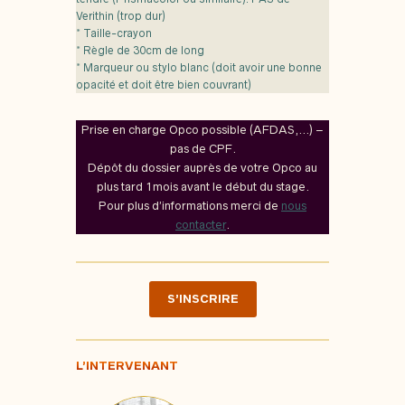
Verithin (trop dur)
* Taille-crayon
* Règle de 30cm de long
* Marqueur ou stylo blanc (doit avoir une bonne
opacité et doit être bien couvrant)
Prise en charge Opco possible (AFDAS,…) –
pas de CPF.
Dépôt du dossier auprès de votre Opco au
plus tard 1mois avant le début du stage.
Pour plus d’informations merci de
nous
contacter
.
S’INSCRIRE
L’INTERVENANT